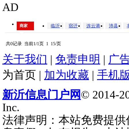
AD
临沂
宿迁
连云港
沛县
商家
区
域：
共0记录
当前1/1页
1
15/页
关于我们
|
免责申明
|
广
为首页
|
加为收藏
|
手机
新沂信息门户网
© 2014-20
Inc.
法律声明：本站免费提供