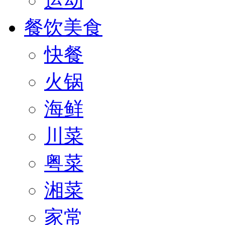
运动
餐饮美食
快餐
火锅
海鲜
川菜
粤菜
湘菜
家常