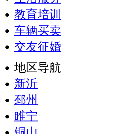
教育培训
车辆买卖
交友征婚
地区导航
新沂
邳州
睢宁
铜山