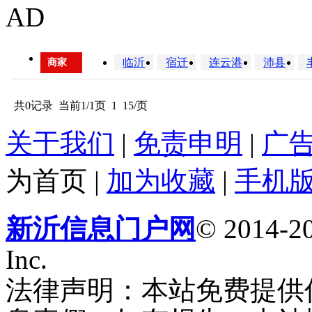
AD
临沂
宿迁
连云港
沛县
商家
区
域：
共0记录
当前1/1页
1
15/页
关于我们
|
免责申明
|
广
为首页
|
加为收藏
|
手机
新沂信息门户网
© 2014-20
Inc.
法律声明：本站免费提供