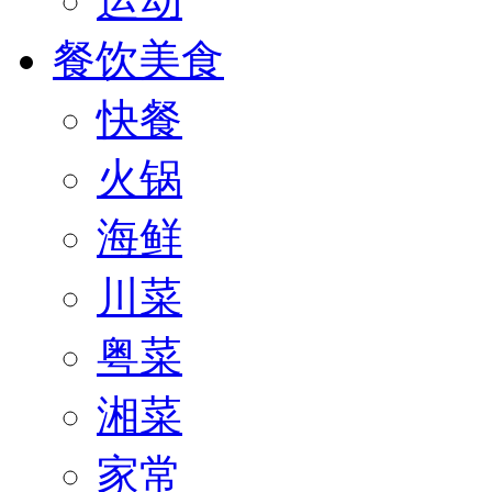
运动
餐饮美食
快餐
火锅
海鲜
川菜
粤菜
湘菜
家常