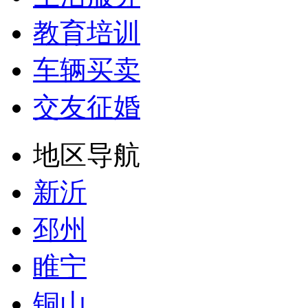
教育培训
车辆买卖
交友征婚
地区导航
新沂
邳州
睢宁
铜山