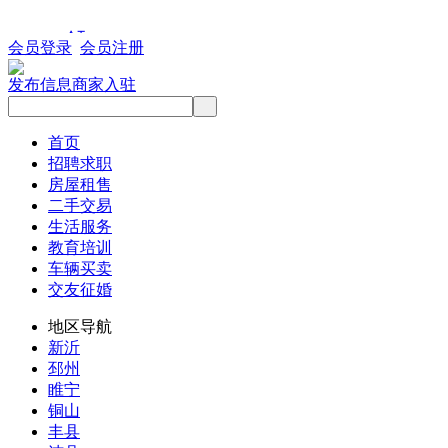
会员登录
会员注册
发布信息
商家入驻
首页
招聘求职
房屋租售
二手交易
生活服务
教育培训
车辆买卖
交友征婚
地区导航
新沂
邳州
睢宁
铜山
丰县