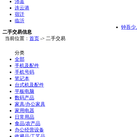
沛县
连云港
宿迁
临沂
钟吾少
二手交易信息
当前位置：
首页
-> 二手交易
分类
全部
手机及配件
手机号码
笔记本
台式机及配件
平板电脑
数码产品
家具/办公家具
家用电器
日常用品
食品/农产品
办公经营设备
收藏品/工艺品