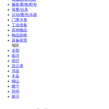
服装/配饰/鞋包
母婴/玩具
运动/图书/乐器
门票卡券
工业设备
其他物品
物品回收
设备租赁
地区
全部
临沂
宿迁
连云港
沛县
丰县
铜山
睢宁
邳州
新沂