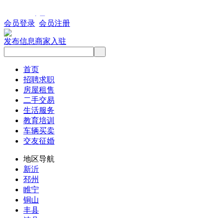
会员登录
会员注册
发布信息
商家入驻
首页
招聘求职
房屋租售
二手交易
生活服务
教育培训
车辆买卖
交友征婚
地区导航
新沂
邳州
睢宁
铜山
丰县