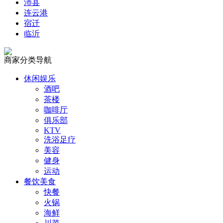
沛县
连云港
宿迁
临沂
商家分类导航
休闲娱乐
酒吧
茶楼
咖啡厅
俱乐部
KTV
洗浴足疗
美容
健身
运动
餐饮美食
快餐
火锅
海鲜