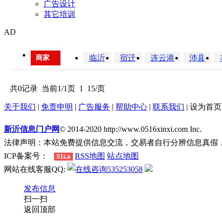
广告设计
其它培训
AD
临沂
宿迁
连云港
沛县
商家
区
域：
共0记录
当前1/1页
1
15/页
关于我们
|
免责申明
|
广告服务
|
帮助中心
|
联系我们
|
设为首页
新沂信息门户网
© 2014-2020 http://www.0516xinxi.com Inc.
法律声明：本站免费提供信息交流，交易者自行分辨信息真假
ICP备案号：
RSS地图
站点地图
51La
网站在线客服QQ:
535253058
发布信息
扫一扫
返回顶部