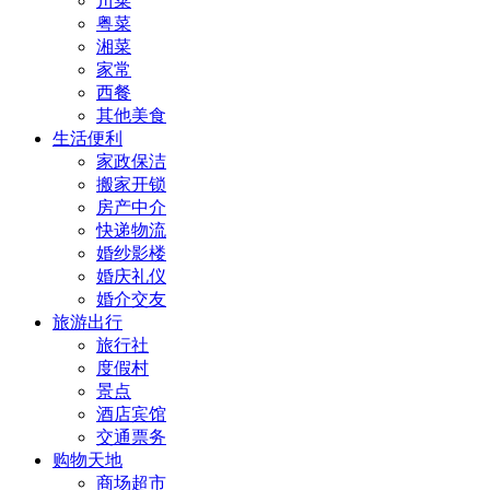
川菜
粤菜
湘菜
家常
西餐
其他美食
生活便利
家政保洁
搬家开锁
房产中介
快递物流
婚纱影楼
婚庆礼仪
婚介交友
旅游出行
旅行社
度假村
景点
酒店宾馆
交通票务
购物天地
商场超市