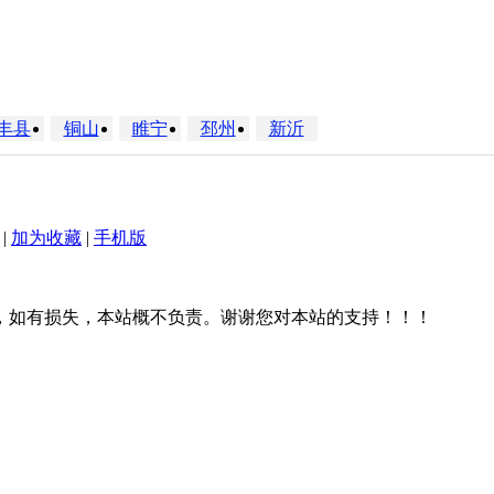
丰县
铜山
睢宁
邳州
新沂
|
加为收藏
|
手机版
，如有损失，本站概不负责。谢谢您对本站的支持！！！