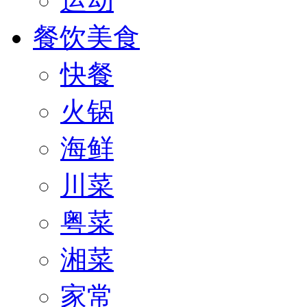
运动
餐饮美食
快餐
火锅
海鲜
川菜
粤菜
湘菜
家常