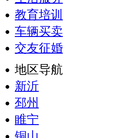
教育培训
车辆买卖
交友征婚
地区导航
新沂
邳州
睢宁
铜山