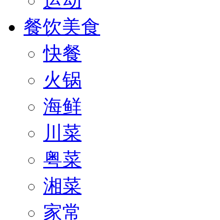
运动
餐饮美食
快餐
火锅
海鲜
川菜
粤菜
湘菜
家常