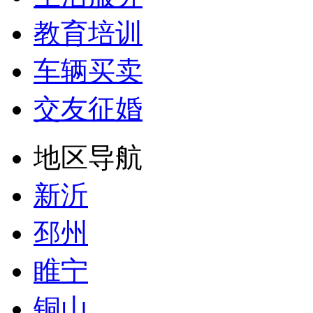
教育培训
车辆买卖
交友征婚
地区导航
新沂
邳州
睢宁
铜山