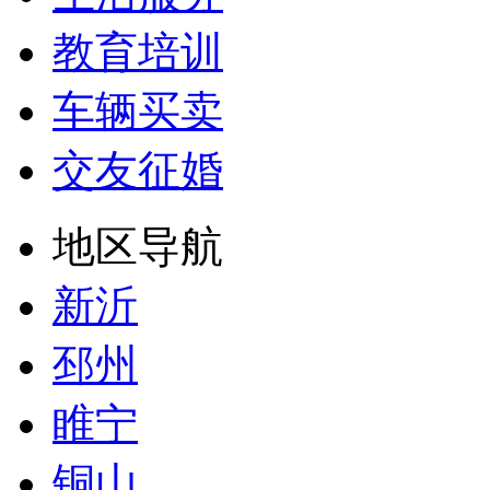
教育培训
车辆买卖
交友征婚
地区导航
新沂
邳州
睢宁
铜山