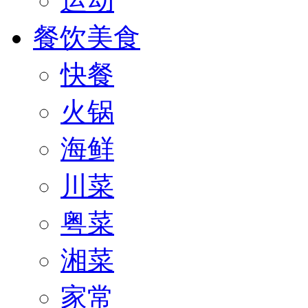
运动
餐饮美食
快餐
火锅
海鲜
川菜
粤菜
湘菜
家常