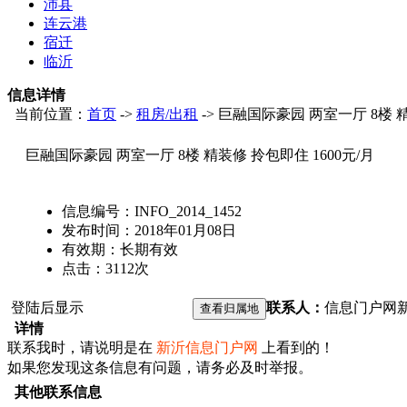
沛县
连云港
宿迁
临沂
信息详情
当前位置：
首页
->
租房/出租
-> 巨融国际豪园 两室一厅 8楼 精
巨融国际豪园 两室一厅 8楼 精装修 拎包即住 1600元/月
信息编号：
INFO_2014_1452
发布时间：
2018年01月08日
有效期：
长期有效
点击：
3112
次
登陆后显示
联系人：
信息门户网
详情
联系我时，请说明是在
新沂信息门户网
上看到的！
如果您发现这条信息有问题，请务必及时举报。
其他联系信息