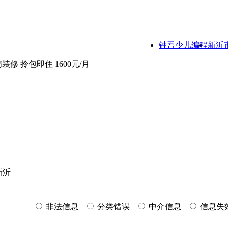
钟吾少儿编程
新沂
装修 拎包即住 1600元/月
新沂
非法信息
分类错误
中介信息
信息失