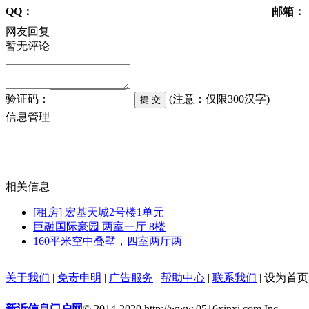
QQ：
邮箱：
网友回复
暂无评论
验证码：
(注意：仅限300汉字)
信息管理
相关信息
[租房] 宏基天城2号楼1单元
巨融国际豪园 两室一厅 8楼
160平米空中叠墅，四室两厅两
关于我们
|
免责申明
|
广告服务
|
帮助中心
|
联系我们
|
设为首页
新沂信息门户网
© 2014-2020 http://www.0516xinxi.com Inc.