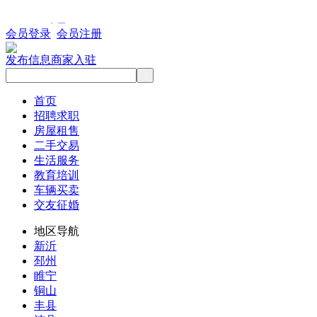
会员登录
会员注册
发布信息
商家入驻
首页
招聘求职
房屋租售
二手交易
生活服务
教育培训
车辆买卖
交友征婚
地区导航
新沂
邳州
睢宁
铜山
丰县