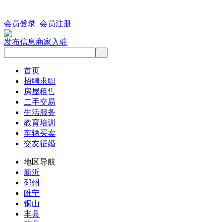
会员登录
会员注册
发布信息
商家入驻
首页
招聘求职
房屋租售
二手交易
生活服务
教育培训
车辆买卖
交友征婚
地区导航
新沂
邳州
睢宁
铜山
丰县