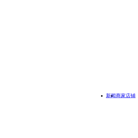
新闻
商家店铺