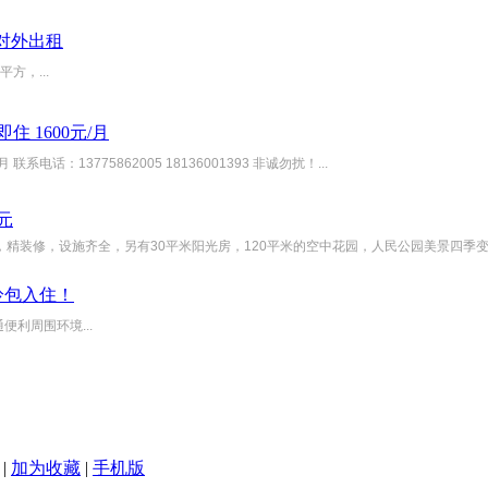
房对外出租
方，...
住 1600元/月
系电话：13775862005 18136001393 非诚勿扰！...
元
精装修，设施齐全，另有30平米阳光房，120平米的空中花园，人民公园美景四季变化一
拎包入住！
利周围环境...
|
加为收藏
|
手机版