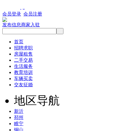
会员登录
会员注册
发布信息
商家入驻
首页
招聘求职
房屋租售
二手交易
生活服务
教育培训
车辆买卖
交友征婚
地区导航
新沂
邳州
睢宁
铜山