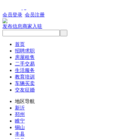
会员登录
会员注册
发布信息
商家入驻
首页
招聘求职
房屋租售
二手交易
生活服务
教育培训
车辆买卖
交友征婚
地区导航
新沂
邳州
睢宁
铜山
丰县