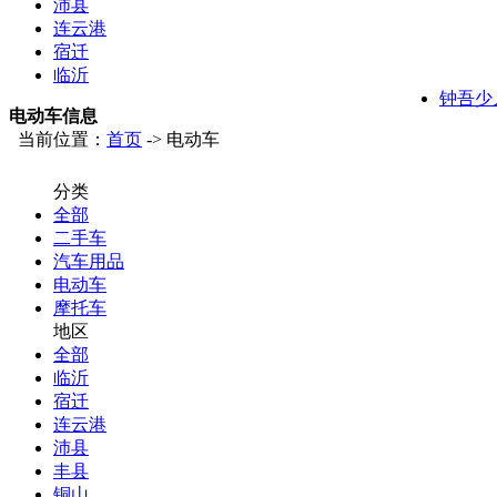
沛县
连云港
宿迁
临沂
钟吾少
电动车信息
当前位置：
首页
-> 电动车
分类
全部
二手车
汽车用品
电动车
摩托车
地区
全部
临沂
宿迁
连云港
沛县
丰县
铜山