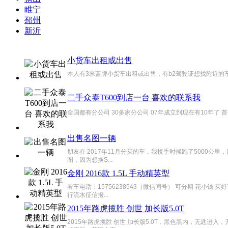
睢宁
邳州
新沂
小货车出租或出售
本人有3米蓝牌小货车出租或出售，有b2驾驶证想找附近的车开，
二手众泰T600到店一台 喜欢的联系我
全国都有分公司 30多家分公司 07年成立到现在有10年了 
出售名图一辆
朋友在 2017年11月分买的车，我接手时候跑了5000公
图，因为想换S...
金刚 2016款 1.5L 手动精英型
看车电话：15756238543（微信同号） 可分期 花
行流水征信报...
2015年路虎揽胜 创世 加长版5.0T
2015年路虎揽胜 创世 加长版5.0T，黑色黑内，无匙