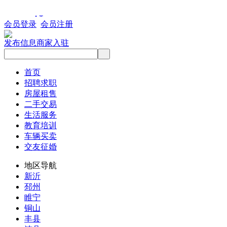
会员登录
会员注册
发布信息
商家入驻
首页
招聘求职
房屋租售
二手交易
生活服务
教育培训
车辆买卖
交友征婚
地区导航
新沂
邳州
睢宁
铜山
丰县