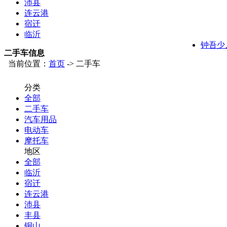
沛县
连云港
宿迁
临沂
钟吾少
二手车信息
当前位置：
首页
-> 二手车
分类
全部
二手车
汽车用品
电动车
摩托车
地区
全部
临沂
宿迁
连云港
沛县
丰县
铜山