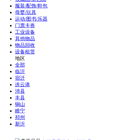
服装/配饰/鞋包
母婴/玩具
运动/图书/乐器
门票卡券
工业设备
其他物品
物品回收
设备租赁
地区
全部
临沂
宿迁
连云港
沛县
丰县
铜山
睢宁
邳州
新沂