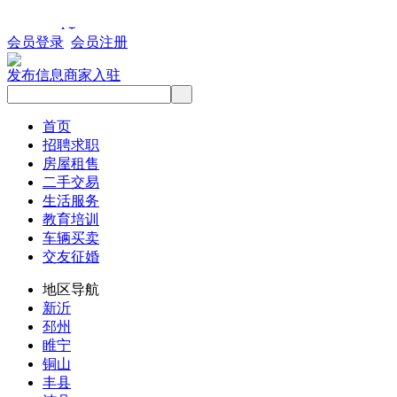
会员登录
会员注册
发布信息
商家入驻
首页
招聘求职
房屋租售
二手交易
生活服务
教育培训
车辆买卖
交友征婚
地区导航
新沂
邳州
睢宁
铜山
丰县