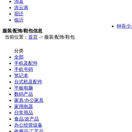
沛县
连云港
宿迁
临沂
钟吾少
服装/配饰/鞋包信息
当前位置：
首页
-> 服装/配饰/鞋包
分类
全部
手机及配件
手机号码
笔记本
台式机及配件
平板电脑
数码产品
家具/办公家具
家用电器
日常用品
食品/农产品
办公经营设备
收藏品/工艺品