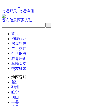
会员登录
会员注册
发布信息
商家入驻
首页
招聘求职
房屋租售
二手交易
生活服务
教育培训
车辆买卖
交友征婚
地区导航
新沂
邳州
睢宁
铜山
丰县