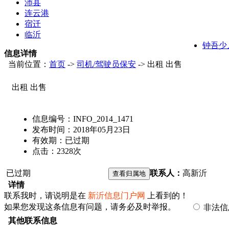
沛县
连云港
宿迁
临沂
钟吾少
信息详情
当前位置：
首页
->
司机/驾驶员保安
-> 出租 出售
出租 出售
信息编号：
INFO_2014_1471
发布时间：
2018年05月23日
有效期：
已过期
点击：
2328
次
已过期
联系人：
高
新沂
详情
联系我时，请说明是在
新沂信息门户网
上看到的！
如果您发现这条信息有问题，请务必及时举报。
非法
其他联系信息