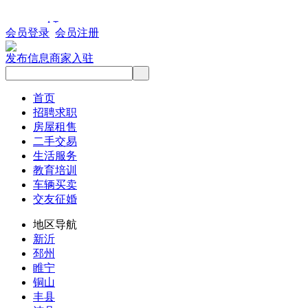
会员登录
会员注册
发布信息
商家入驻
首页
招聘求职
房屋租售
二手交易
生活服务
教育培训
车辆买卖
交友征婚
地区导航
新沂
邳州
睢宁
铜山
丰县