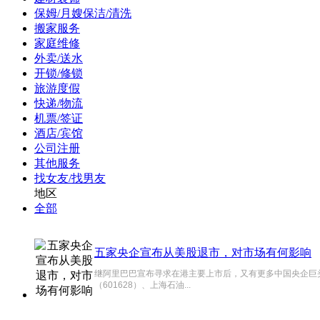
保姆/月嫂保洁/清洗
搬家服务
家庭维修
外卖/送水
开锁/修锁
旅游度假
快递/物流
机票/签证
酒店/宾馆
公司注册
其他服务
找女友/找男友
地区
全部
五家央企宣布从美股退市，对市场有何影响
继阿里巴巴宣布寻求在港主要上市后，又有更多中国央企巨头
（601628）、上海石油...