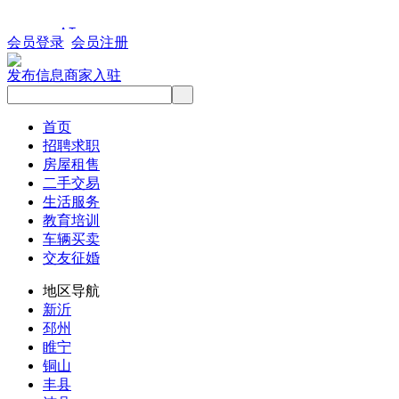
会员登录
会员注册
发布信息
商家入驻
首页
招聘求职
房屋租售
二手交易
生活服务
教育培训
车辆买卖
交友征婚
地区导航
新沂
邳州
睢宁
铜山
丰县