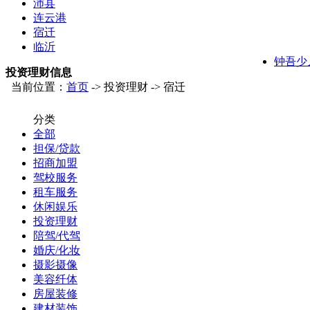
沛县
连云港
宿迁
临沂
钟吾少
投资理财信息
当前位置：
首页
-> 投资理财 -> 宿迁
分类
全部
担保/贷款
招商加盟
驾校服务
租车服务
休闲娱乐
投资理财
陪驾/代驾
婚庆/化妆
摄影摄像
美容纤体
房屋装修
建材装饰