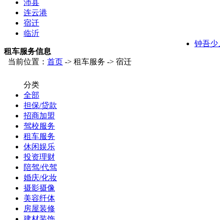
沛县
连云港
宿迁
临沂
钟吾少
租车服务信息
当前位置：
首页
-> 租车服务 -> 宿迁
分类
全部
担保/贷款
招商加盟
驾校服务
租车服务
休闲娱乐
投资理财
陪驾/代驾
婚庆/化妆
摄影摄像
美容纤体
房屋装修
建材装饰