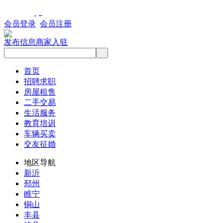
会员登录
会员注册
发布信息
商家入驻
首页
招聘求职
房屋租售
二手交易
生活服务
教育培训
车辆买卖
交友征婚
地区导航
新沂
邳州
睢宁
铜山
丰县