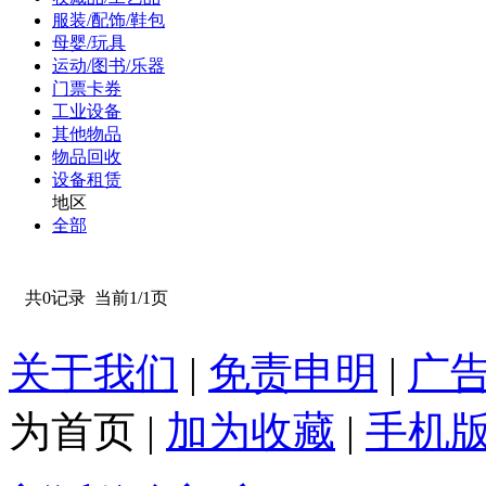
服装/配饰/鞋包
母婴/玩具
运动/图书/乐器
门票卡券
工业设备
其他物品
物品回收
设备租赁
地区
全部
共0记录
当前1/1页
关于我们
|
免责申明
|
广
为首页
|
加为收藏
|
手机