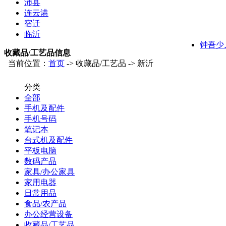
沛县
连云港
宿迁
临沂
钟吾少
收藏品/工艺品信息
当前位置：
首页
-> 收藏品/工艺品 -> 新沂
分类
全部
手机及配件
手机号码
笔记本
台式机及配件
平板电脑
数码产品
家具/办公家具
家用电器
日常用品
食品/农产品
办公经营设备
收藏品/工艺品